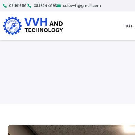
0811613561
0888244693
salevvh@gmail.com
หน้า