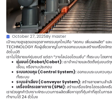
October 27, 2025
By master
เป้าหมายสูงสุดของอุตสาหกรรมยุคใหม่คือ “ลดคน เพิ่มผลผลิต”
TECHNOLOGY คือผู้เชี่ยวชาญในการออกแบบและสร้างเครื่องจักรระ
อัตโนมัติ
เราไม่ได้ขายแค่หุ่นยนต์ แต่เรา “วางไลน์ออโตเมชั่น” ทั้งระบบ โดยก
หุ่นยนต์ (Robot/Cobot):
เราจำหน่ายและติดตั้งหุ่นยน
เชื่อม, หรืองานประกอบ
ระบบควบคุม (Control System):
ออกแบบระบบควบคุมด้
ทั้งระบบ
ระบบลำเลียง (Conveyor System):
สร้างสายพานลำเลีย
เครื่องจักรเฉพาะทาง (SPM):
สร้างเครื่องจักรไฮดรอลิคหรือ
เราช่วยลูกค้าวิเคราะห์กระบวนการผลิตเพื่อหาจุดที่คุ้มค่าที่สุดใ
ทำงานได้ 24 ชั่วโมง