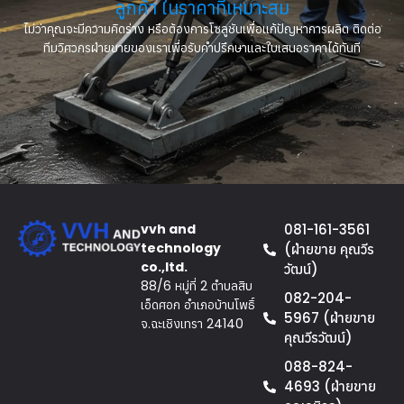
ลูกค้า ในราคาที่เหมาะสม
ไม่ว่าคุณจะมีความคิดร่าง หรือต้องการโซลูชันเพื่อแก้ปัญหาการผลิต ติดต่อ
ทีมวิศวกรฝ่ายขายของเราเพื่อรับคำปรึกษาและใบเสนอราคาได้ทันที
vvh and
081-161-3561
technology
(ฝ่ายขาย คุณวีร
co.,ltd.
วัฒน์)
88/6 หมู่ที่ 2 ตำบลสิบ
082-204-
เอ็ดศอก อำเภอบ้านโพธิ์
5967 (ฝ่ายขาย
จ.ฉะเชิงเทรา 24140
คุณวีรวัฒน์)
088-824-
4693 (ฝ่ายขาย