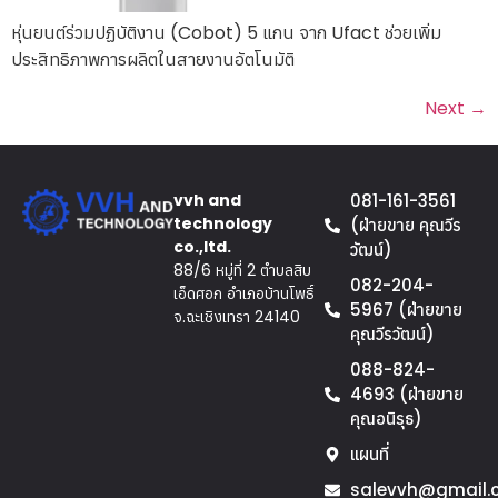
หุ่นยนต์ร่วมปฏิบัติงาน (Cobot) 5 แกน จาก Ufact ช่วยเพิ่ม
ประสิทธิภาพการผลิตในสายงานอัตโนมัติ
Next
→
vvh and
081-161-3561
technology
(ฝ่ายขาย คุณวีร
co.,ltd.
วัฒน์)
88/6 หมู่ที่ 2 ตำบลสิบ
082-204-
เอ็ดศอก อำเภอบ้านโพธิ์
5967 (ฝ่ายขาย
จ.ฉะเชิงเทรา 24140
คุณวีรวัฒน์)
088-824-
4693 (ฝ่ายขาย
คุณอนิรุธ)
แผนที่
salevvh@gmail.