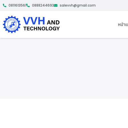
0811613561
0888244693
salevvh@gmail.com
หน้า